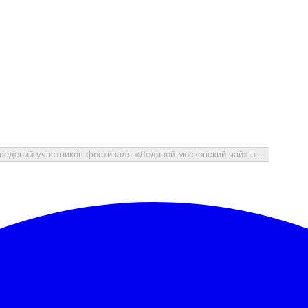
аведений-участников фестиваля «Ледяной московский чай» в...