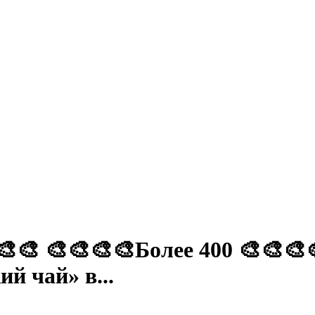
🎨🎨 🎨🎨🎨🎨Более 400 🎨🎨🎨
й чай» в...