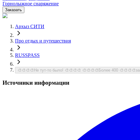
Горнолыжное снаряжение
Заказать
Архыз СИТИ
Про отдых и путешествия
RUSSPASS
🎨🎨🎨🎨Не тут-то было! 🎨🎨🎨🎨 🎨🎨🎨🎨Более 400 🎨🎨🎨🎨з
Источники информации